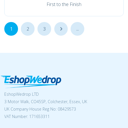
First to the Finish
1
2
3
...
...
EshopWedrop LTD
3 Motor Walk, CO45SP, Colchester, Essex, UK
UK Company House Reg No:
08429573
VAT Number: 171653311