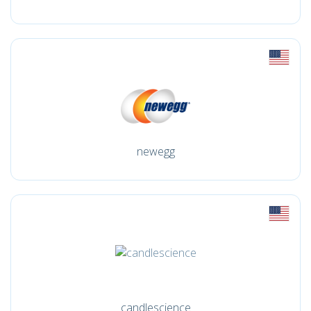
newegg
candlescience