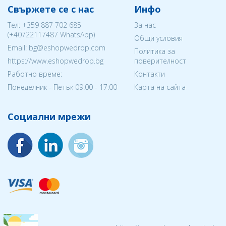
Свържете се с нас
Инфо
Тел:
+359 887 702 685
За нас
(
+40722117487
WhatsApp)
Общи условия
Email: bg@eshopwedrop.com
Политика за
https://www.eshopwedrop.bg
поверителност
Работно време:
Контакти
Понеделник - Петък 09:00 - 17:00
Карта на сайта
Социални мрежи