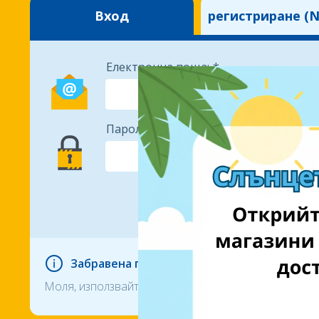
Вход
регистриране (N
Електронна поща:
Парола:
Забравена парола?
Моля, използвайте опцията за промяна на паролата