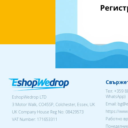
Свържет
Тел:
+359 8
WhatsApp)
EshopWedrop LTD
Email: bg@
3 Motor Walk, CO45SP, Colchester, Essex, UK
https://ww
UK Company House Reg No:
08429573
Работно вр
VAT Number: 171653311
Понеделник 