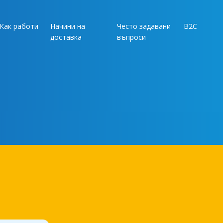
Как работи
Начини на
Често задавани
B2C
доставка
въпроси