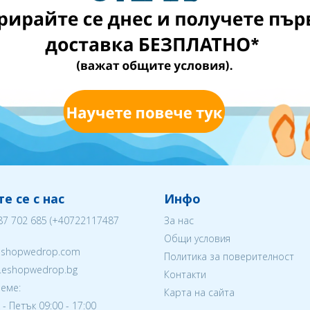
е се с нас
Инфо
87 702 685
(
+40722117487
За нас
Общи условия
eshopwedrop.com
Политика за поверителност
w.eshopwedrop.bg
Контакти
еме:
Карта на сайта
- Петък 09:00 - 17:00