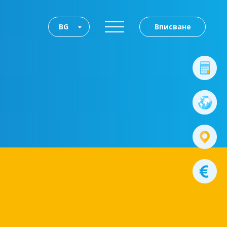
BG
Вписване