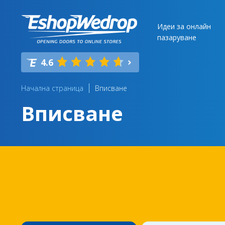
Идеи за онлайн
пазаруване
4.6
Начална страница
Вписване
Вписване