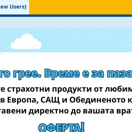
ew Users)
, ако не можете да влезете в профила си.