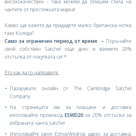
висококачествен – така можем да опишем стила на
чантите от престижната марка!
Какво ще кажете да придадете малко британска нотка
тази Коледа?
Само за ограничен период от време –
Поръчайте
свой собствен Satchel още днес и вземете 20%
отстъпка от покупката си! *
Ето как да го направите:
Пазарувате онлайн от The Cambridge Satchel
Company
На страницата им за плащане и доставка
използвайте промокод
ESWD20
за 20% отстъпка за
избраната чанта Satchel
Използвайте своя EshopWedrop адрес за доставка,