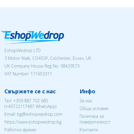
EshopWedrop LTD
3 Motor Walk, CO45SP, Colchester, Essex, UK
UK Company House Reg No:
08429573
VAT Number: 171653311
Свържете се с нас
Инфо
Тел:
+359 887 702 685
За нас
(
+40722117487
WhatsApp)
Общи условия
Email: bg@eshopwedrop.com
Политика за
https://www.eshopwedrop.bg
поверителност
Работно време:
Контакти