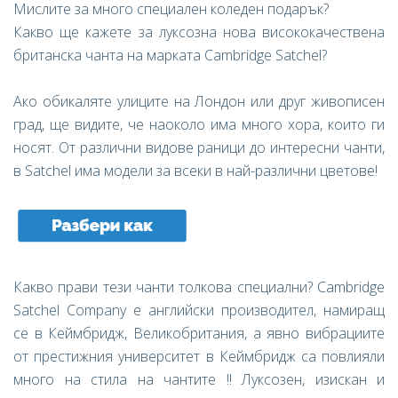
Мислите за много специален коледен подарък?
Какво ще кажете за луксозна нова висококачествена
британска чанта на марката Cambridge Satchel?
Ако обикаляте улиците на Лондон или друг живописен
град, ще видите, че наоколо има много хора, които ги
носят. От различни видове раници до интересни чанти,
в Satchel има модели за всеки в най-различни цветове!
Какво прави тези чанти толкова специални? Cambridge
Satchel Company е английски производител, намиращ
се в Кеймбридж, Великобритания, a явно вибрациите
от престижния университет в Кеймбридж са повлияли
много на стила на чантите !! Луксозен, изискан и