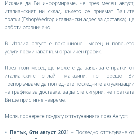
Искаме да Ви информираме, че през месец август,
италианският ни склад, където се приемат Вашите
пратки (EshopWedrop италиански адрес за доставка) ще
работи ограничено.
В Италия август е ваканционен месец и повечето
услуги преминават към ограничен график.
През този месец ще можете да заявявате пратки от
италианските онлайн магазини, но горещо Ви
препоръчваме да погледнете последните актуализации
на графика за доставка, за да сте сигурни, че пратката
Ви ще пристигне навреме.
Моля, проверете по-долу отпътуванията през Август:
Петък, 6ти август 2021
– Последно отпътуване от