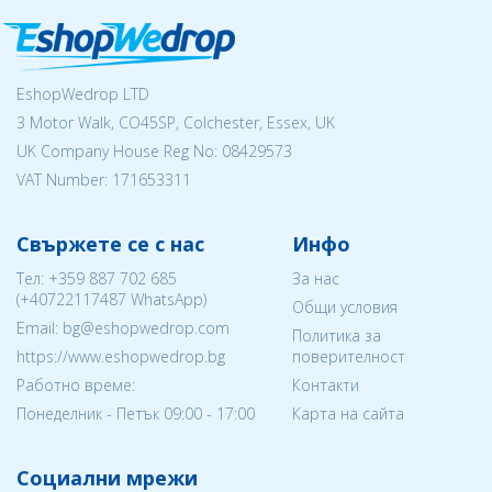
EshopWedrop LTD
3 Motor Walk, CO45SP, Colchester, Essex, UK
UK Company House Reg No:
08429573
VAT Number: 171653311
Свържете се с нас
Инфо
Тел:
+359 887 702 685
За нас
(
+40722117487
WhatsApp)
Общи условия
Email: bg@eshopwedrop.com
Политика за
https://www.eshopwedrop.bg
поверителност
Работно време:
Контакти
Понеделник - Петък 09:00 - 17:00
Карта на сайта
Социални мрежи