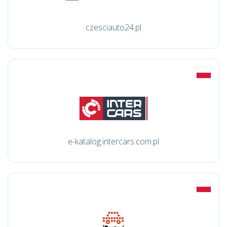
czesciauto24.pl
e-katalog.intercars.com.pl