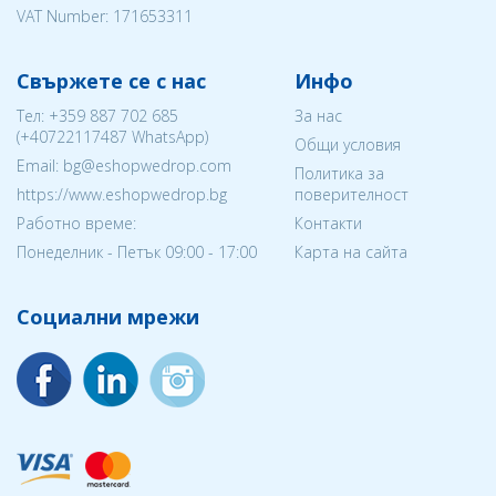
VAT Number: 171653311
Свържете се с нас
Инфо
Тел:
+359 887 702 685
За нас
(
+40722117487
WhatsApp)
Общи условия
Email: bg@eshopwedrop.com
Политика за
https://www.eshopwedrop.bg
поверителност
Работно време:
Контакти
Понеделник - Петък 09:00 - 17:00
Карта на сайта
Социални мрежи