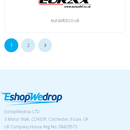
euraxltd.co.uk
1
2
...
EshopWedrop LTD
3 Motor Walk, CO45SP, Colchester, Essex, UK
UK Company House Reg No:
08429573