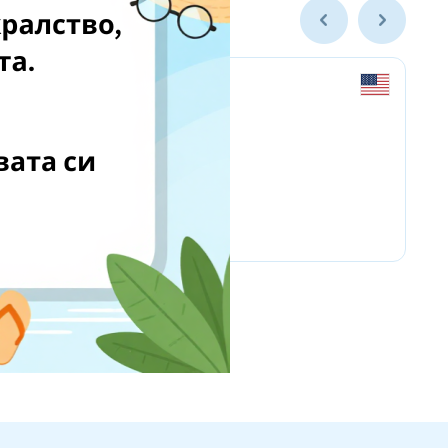
Hoakaswimwear