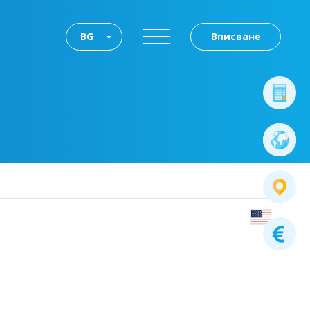
BG
Вписване