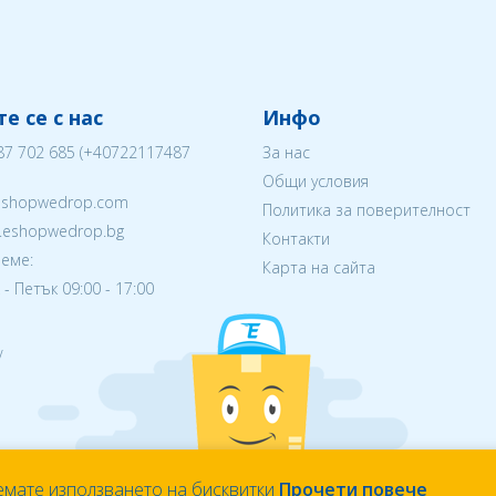
е се с нас
Инфо
87 702 685
(
+40722117487
За нас
Общи условия
eshopwedrop.com
Политика за поверителност
w.eshopwedrop.bg
Контакти
еме:
Карта на сайта
- Петък 09:00 - 17:00
/
емате използването на бисквитки
Прочети повече