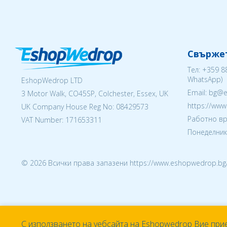
Свържет
Тел:
+359 8
WhatsApp)
EshopWedrop LTD
Email: bg@
3 Motor Walk, CO45SP, Colchester, Essex, UK
https://ww
UK Company House Reg No:
08429573
Работно вр
VAT Number: 171653311
Понеделник 
© 2026 Всички права запазени https://www.eshopwedrop.bg
С използването на уебсайта на Eshopwedrop Вие при