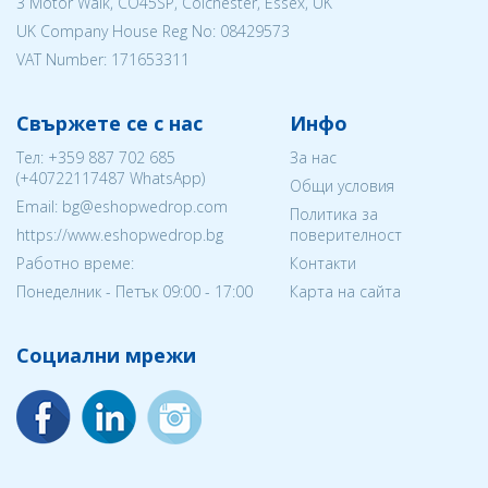
3 Motor Walk, CO45SP, Colchester, Essex, UK
UK Company House Reg No:
08429573
VAT Number: 171653311
Свържете се с нас
Инфо
Тел:
+359 887 702 685
За нас
(
+40722117487
WhatsApp)
Общи условия
Email: bg@eshopwedrop.com
Политика за
https://www.eshopwedrop.bg
поверителност
Работно време:
Контакти
Понеделник - Петък 09:00 - 17:00
Карта на сайта
Социални мрежи