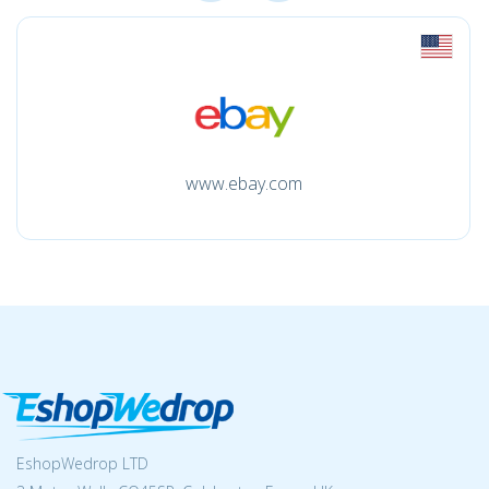
www.ebay.com
EshopWedrop LTD