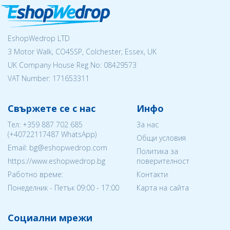
EshopWedrop LTD
3 Motor Walk, CO45SP, Colchester, Essex, UK
UK Company House Reg No:
08429573
VAT Number: 171653311
Свържете се с нас
Инфо
Тел:
+359 887 702 685
За нас
(
+40722117487
WhatsApp)
Общи условия
Email: bg@eshopwedrop.com
Политика за
https://www.eshopwedrop.bg
поверителност
Работно време:
Контакти
Понеделник - Петък 09:00 - 17:00
Карта на сайта
Социални мрежи