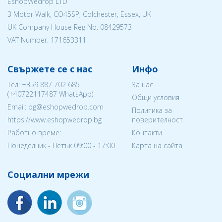
EshopWedrop LTD
3 Motor Walk, CO45SP, Colchester, Essex, UK
UK Company House Reg No:
08429573
VAT Number: 171653311
Свържете се с нас
Инфо
Тел:
+359 887 702 685
За нас
(
+40722117487
WhatsApp)
Общи условия
Email: bg@eshopwedrop.com
Политика за
https://www.eshopwedrop.bg
поверителност
Работно време:
Контакти
Понеделник - Петък 09:00 - 17:00
Карта на сайта
Социални мрежи