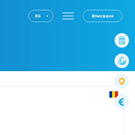
BG
Вписване