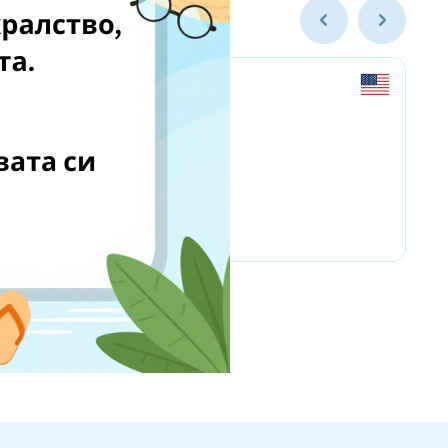
Hoakaswimwear