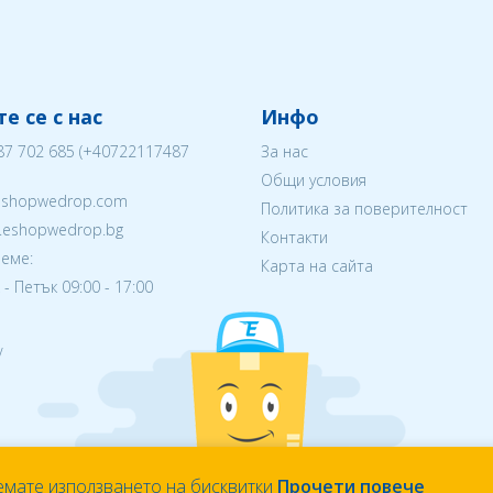
е се с нас
Инфо
87 702 685
(
+40722117487
За нас
Общи условия
eshopwedrop.com
Политика за поверителност
w.eshopwedrop.bg
Контакти
еме:
Карта на сайта
- Петък 09:00 - 17:00
/
емате използването на бисквитки
Прочети повече