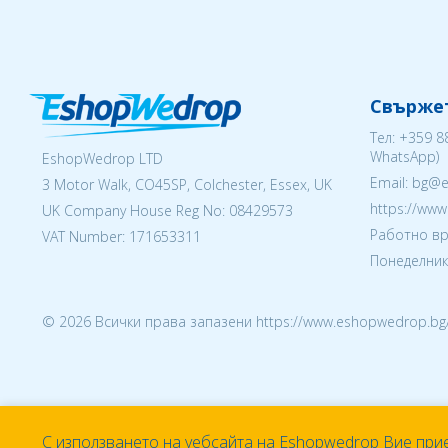
Свържет
Тел:
+359 8
WhatsApp)
EshopWedrop LTD
Email: bg@
3 Motor Walk, CO45SP, Colchester, Essex, UK
https://ww
UK Company House Reg No:
08429573
Работно вр
VAT Number: 171653311
Понеделник 
© 2026 Всички права запазени https://www.eshopwedrop.bg
С използването на уебсайта на Eshopwedrop Вие при