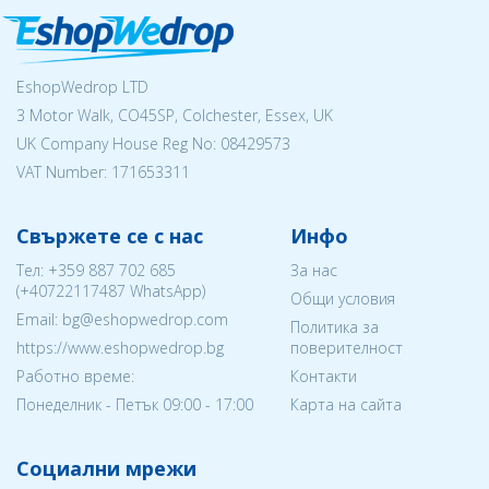
EshopWedrop LTD
3 Motor Walk, CO45SP, Colchester, Essex, UK
UK Company House Reg No:
08429573
VAT Number: 171653311
Свържете се с нас
Инфо
Тел:
+359 887 702 685
За нас
(
+40722117487
WhatsApp)
Общи условия
Email: bg@eshopwedrop.com
Политика за
https://www.eshopwedrop.bg
поверителност
Работно време:
Контакти
Понеделник - Петък 09:00 - 17:00
Карта на сайта
Социални мрежи