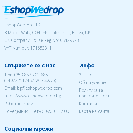
EshopWedrop LTD
3 Motor Walk, CO45SP, Colchester, Essex, UK
UK Company House Reg No:
08429573
VAT Number: 171653311
Свържете се с нас
Инфо
Тел:
+359 887 702 685
За нас
(
+40722117487
WhatsApp)
Общи условия
Email: bg@eshopwedrop.com
Политика за
https://www.eshopwedrop.bg
поверителност
Работно време:
Контакти
Понеделник - Петък 09:00 - 17:00
Карта на сайта
Социални мрежи