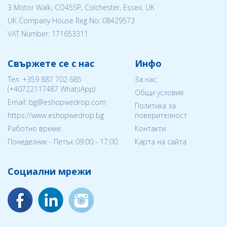
3 Motor Walk, CO45SP, Colchester, Essex, UK
UK Company House Reg No:
08429573
VAT Number: 171653311
Свържете се с нас
Инфо
Тел:
+359 887 702 685
За нас
(
+40722117487
WhatsApp)
Общи условия
Email: bg@eshopwedrop.com
Политика за
https://www.eshopwedrop.bg
поверителност
Работно време:
Контакти
Понеделник - Петък 09:00 - 17:00
Карта на сайта
Социални мрежи