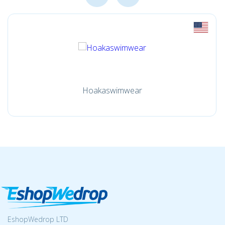
Hoakaswimwear
EshopWedrop LTD