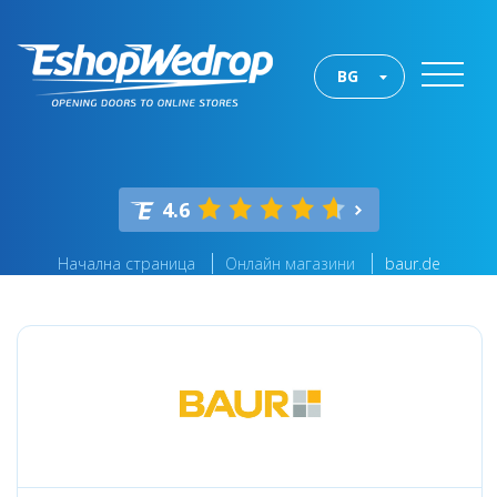
BG
4.6
Начална страница
Онлайн магазини
baur.de