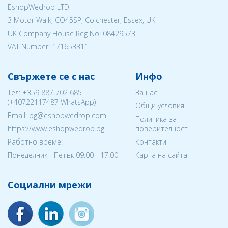
EshopWedrop LTD
3 Motor Walk, CO45SP, Colchester, Essex, UK
UK Company House Reg No:
08429573
VAT Number: 171653311
Свържете се с нас
Инфо
Тел:
+359 887 702 685
За нас
(
+40722117487
WhatsApp)
Общи условия
Email: bg@eshopwedrop.com
Политика за
https://www.eshopwedrop.bg
поверителност
Работно време:
Контакти
Понеделник - Петък 09:00 - 17:00
Карта на сайта
Социални мрежи