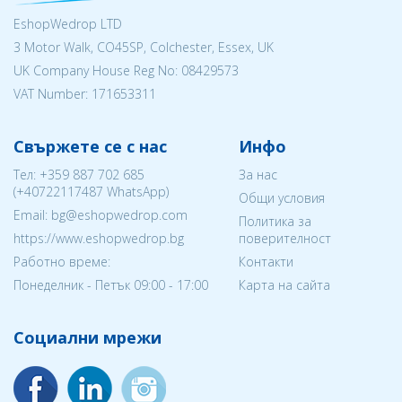
EshopWedrop LTD
3 Motor Walk, CO45SP, Colchester, Essex, UK
UK Company House Reg No:
08429573
VAT Number: 171653311
Свържете се с нас
Инфо
Тел:
+359 887 702 685
За нас
(
+40722117487
WhatsApp)
Общи условия
Email: bg@eshopwedrop.com
Политика за
https://www.eshopwedrop.bg
поверителност
Работно време:
Контакти
Понеделник - Петък 09:00 - 17:00
Карта на сайта
Социални мрежи