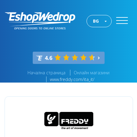
BG
4.6
Начална страница
Онлайн магазини
www.freddy.com/ita_it/