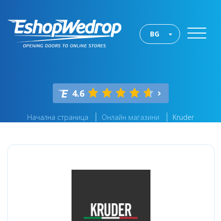
BG
4.6
Начална страница
Онлайн магазини
Kruder