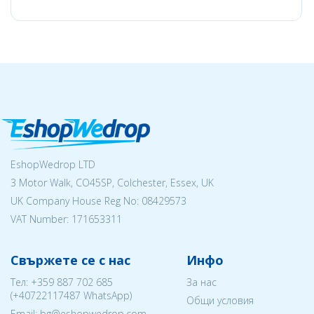
EshopWedrop LTD
3 Motor Walk, CO45SP, Colchester, Essex, UK
UK Company House Reg No:
08429573
VAT Number: 171653311
Свържете се с нас
Инфо
Тел:
+359 887 702 685
За нас
(
+40722117487
WhatsApp)
Общи условия
Email: bg@eshopwedrop.com