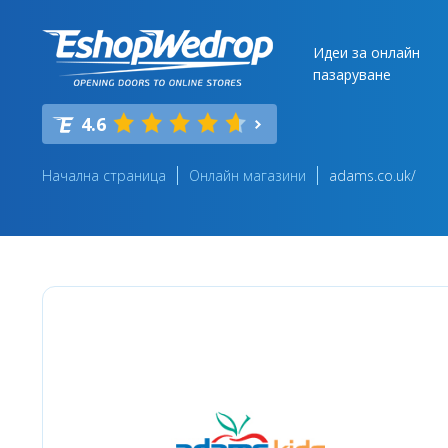
Идеи за онлайн
пазаруване
4.6
Начална страница
Онлайн магазини
adams.co.uk/