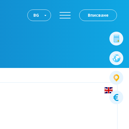
BG
Вписване