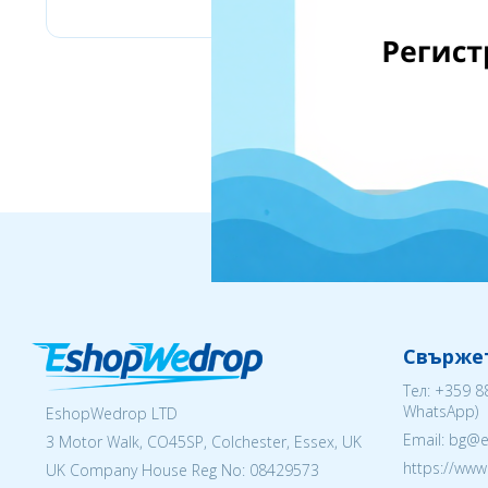
Свържет
Тел:
+359 8
WhatsApp)
EshopWedrop LTD
Email: bg@
3 Motor Walk, CO45SP, Colchester, Essex, UK
https://ww
UK Company House Reg No:
08429573