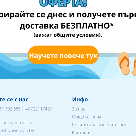
е се с нас
Инфо
87 702 685
(
+40722117487
За нас
Общи условия
eshopwedrop.com
Политика за поверителност
w.eshopwedrop.bg
Контакти