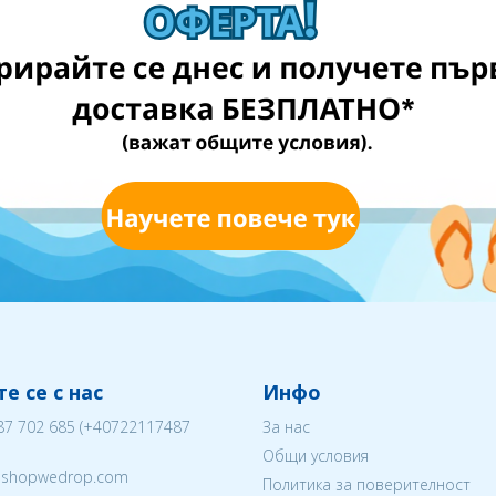
е се с нас
Инфо
87 702 685
(
+40722117487
За нас
Общи условия
eshopwedrop.com
Политика за поверителност