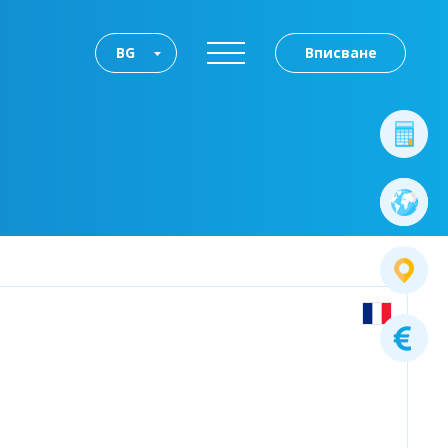
BG
Вписване