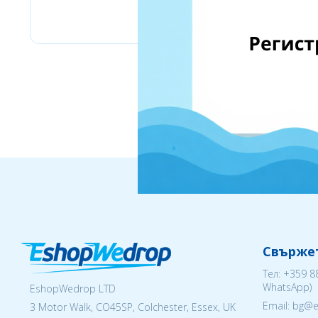
eMag
Свържет
Тел:
+359 8
WhatsApp)
EshopWedrop LTD
Email: bg@
3 Motor Walk, CO45SP, Colchester, Essex, UK