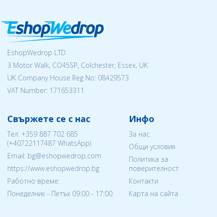
EshopWedrop LTD
3 Motor Walk, CO45SP, Colchester, Essex, UK
UK Company House Reg No:
08429573
VAT Number: 171653311
Свържете се с нас
Инфо
Тел:
+359 887 702 685
За нас
(
+40722117487
WhatsApp)
Общи условия
Email: bg@eshopwedrop.com
Политика за
https://www.eshopwedrop.bg
поверителност
Работно време:
Контакти
Понеделник - Петък 09:00 - 17:00
Карта на сайта