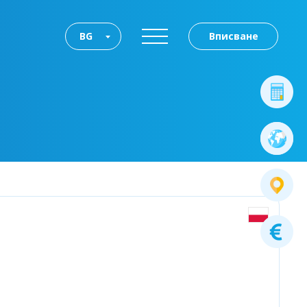
BG
Вписване