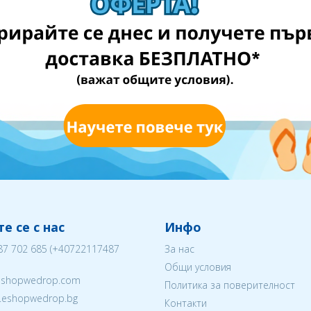
е се с нас
Инфо
87 702 685
(
+40722117487
За нас
Общи условия
eshopwedrop.com
Политика за поверителност
w.eshopwedrop.bg
Контакти