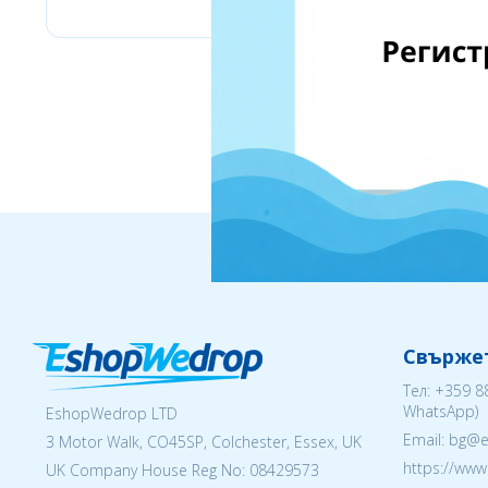
Свържет
Тел:
+359 8
WhatsApp)
EshopWedrop LTD
Email: bg@
3 Motor Walk, CO45SP, Colchester, Essex, UK
https://ww
UK Company House Reg No:
08429573