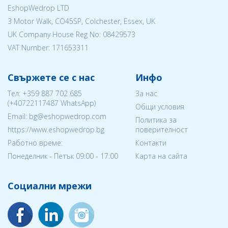
EshopWedrop LTD
3 Motor Walk, CO45SP, Colchester, Essex, UK
UK Company House Reg No:
08429573
VAT Number: 171653311
Свържете се с нас
Инфо
Тел:
+359 887 702 685
За нас
(
+40722117487
WhatsApp)
Общи условия
Email: bg@eshopwedrop.com
Политика за
https://www.eshopwedrop.bg
поверителност
Работно време:
Контакти
Понеделник - Петък 09:00 - 17:00
Карта на сайта
Социални мрежи