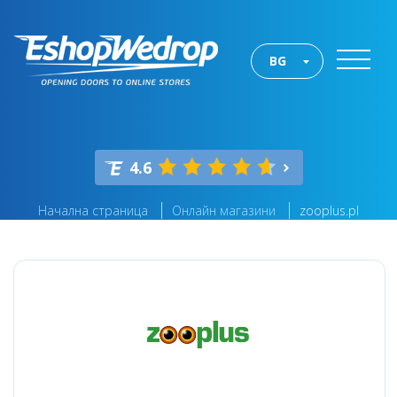
BG
4.6
Начална страница
Онлайн магазини
zooplus.pl