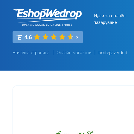
Идеи за онлайн
пазаруване
4.6
Начална страница
Онлайн магазини
bottegaverde.it