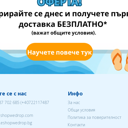
е се с нас
Инфо
87 702 685
(
+40722117487
За нас
Общи условия
eshopwedrop.com
Политика за поверителност
w.eshopwedrop.bg
Контакти