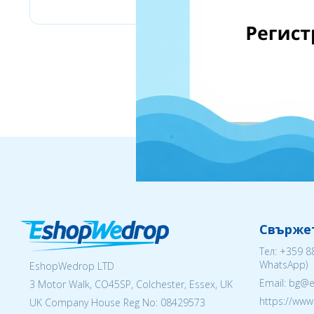
Свържет
Тел:
+359 8
WhatsApp)
EshopWedrop LTD
Email: bg@
3 Motor Walk, CO45SP, Colchester, Essex, UK
https://ww
UK Company House Reg No:
08429573