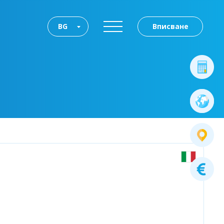
BG
Вписване