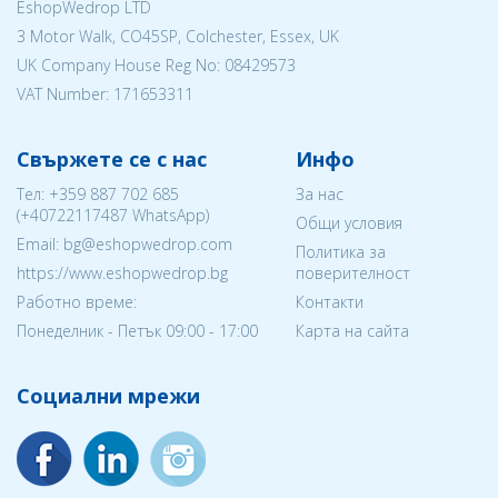
EshopWedrop LTD
3 Motor Walk, CO45SP, Colchester, Essex, UK
UK Company House Reg No:
08429573
VAT Number: 171653311
Свържете се с нас
Инфо
Тел:
+359 887 702 685
За нас
(
+40722117487
WhatsApp)
Общи условия
Email: bg@eshopwedrop.com
Политика за
https://www.eshopwedrop.bg
поверителност
Работно време:
Контакти
Понеделник - Петък 09:00 - 17:00
Карта на сайта
Социални мрежи