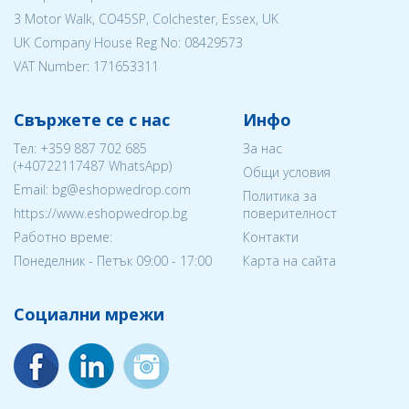
3 Motor Walk, CO45SP, Colchester, Essex, UK
UK Company House Reg No:
08429573
VAT Number: 171653311
Свържете се с нас
Инфо
Тел:
+359 887 702 685
За нас
(
+40722117487
WhatsApp)
Общи условия
Email: bg@eshopwedrop.com
Политика за
https://www.eshopwedrop.bg
поверителност
Работно време:
Контакти
Понеделник - Петък 09:00 - 17:00
Карта на сайта
Социални мрежи