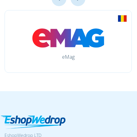
eMag
EshopWedrop LTD