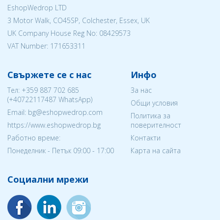
EshopWedrop LTD
3 Motor Walk, CO45SP, Colchester, Essex, UK
UK Company House Reg No:
08429573
VAT Number: 171653311
Свържете се с нас
Инфо
Тел:
+359 887 702 685
За нас
(
+40722117487
WhatsApp)
Общи условия
Email: bg@eshopwedrop.com
Политика за
https://www.eshopwedrop.bg
поверителност
Работно време:
Контакти
Понеделник - Петък 09:00 - 17:00
Карта на сайта
Социални мрежи