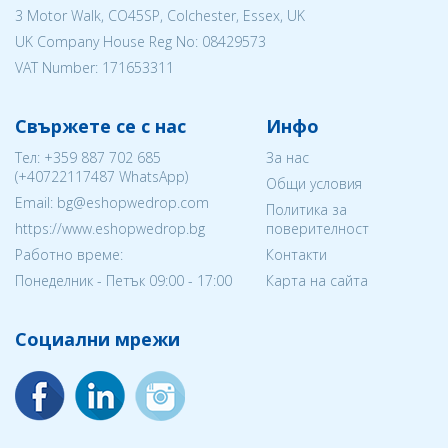
3 Motor Walk, CO45SP, Colchester, Essex, UK
UK Company House Reg No:
08429573
VAT Number: 171653311
Свържете се с нас
Инфо
Тел:
+359 887 702 685
За нас
(
+40722117487
WhatsApp)
Общи условия
Email: bg@eshopwedrop.com
Политика за
https://www.eshopwedrop.bg
поверителност
Работно време:
Контакти
Понеделник - Петък 09:00 - 17:00
Карта на сайта
Социални мрежи