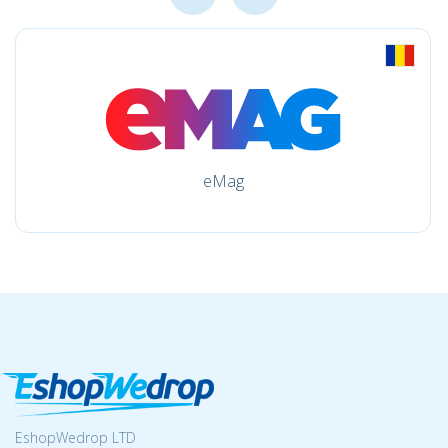
eMag
EshopWedrop LTD