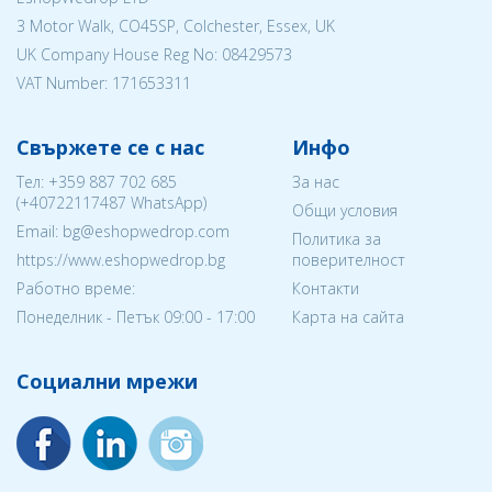
3 Motor Walk, CO45SP, Colchester, Essex, UK
UK Company House Reg No:
08429573
VAT Number: 171653311
Свържете се с нас
Инфо
Тел:
+359 887 702 685
За нас
(
+40722117487
WhatsApp)
Общи условия
Email: bg@eshopwedrop.com
Политика за
https://www.eshopwedrop.bg
поверителност
Работно време:
Контакти
Понеделник - Петък 09:00 - 17:00
Карта на сайта
Социални мрежи