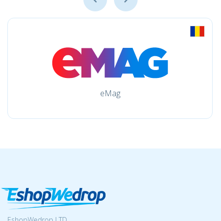
eMag
EshopWedrop LTD