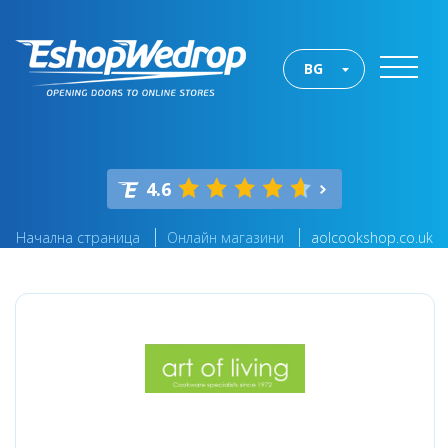
BG
4.6
Начална страница
Онлайн магазини
aolcookshop.co.uk