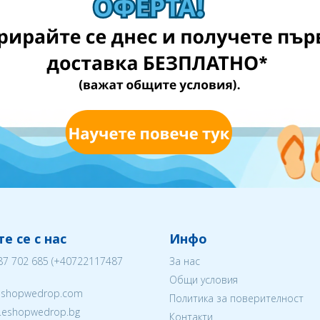
е се с нас
Инфо
87 702 685
(
+40722117487
За нас
Общи условия
eshopwedrop.com
Политика за поверителност
w.eshopwedrop.bg
Контакти