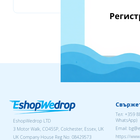
Свържет
Тел:
+359 8
WhatsApp)
EshopWedrop LTD
Email: bg@
3 Motor Walk, CO45SP, Colchester, Essex, UK
https://ww
UK Company House Reg No:
08429573