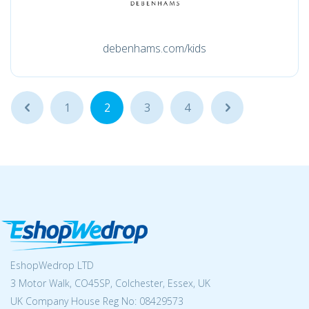
debenhams.com/kids
...
1
2
3
4
...
EshopWedrop LTD
3 Motor Walk, CO45SP, Colchester, Essex, UK
UK Company House Reg No:
08429573