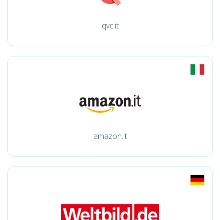
qvc.it
amazon.it