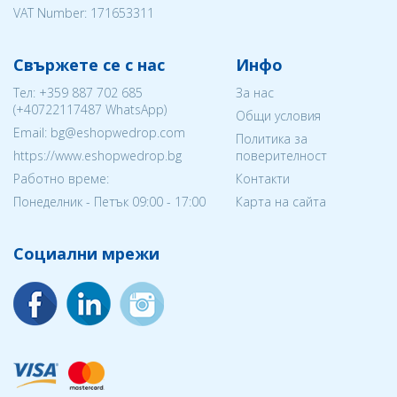
VAT Number: 171653311
Свържете се с нас
Инфо
Тел:
+359 887 702 685
За нас
(
+40722117487
WhatsApp)
Общи условия
Email: bg@eshopwedrop.com
Политика за
https://www.eshopwedrop.bg
поверителност
Работно време:
Контакти
Понеделник - Петък 09:00 - 17:00
Карта на сайта
Социални мрежи