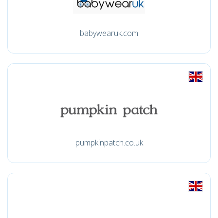
babywearuk.com
pumpkinpatch.co.uk