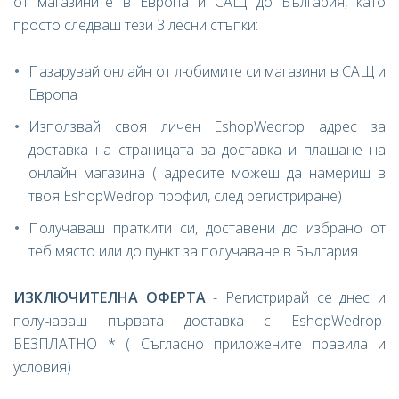
от магазините в Европа и САЩ до България, като
просто следваш тези 3 лесни стъпки:
Пазарувай онлайн от любимите си магазини в САЩ и
Европа
Използвай своя личен EshopWedrop адрес за
доставка на страницата за доставка и плащане на
онлайн магазина ( адресите можеш да намериш в
твоя EshopWedrop профил, след регистриране)
Получаваш праткити си, доставени до избрано от
теб място или до пункт за получаване в България
ИЗКЛЮЧИТЕЛНА ОФЕРТА
- Регистрирай се днес и
получаваш първата доставка с EshopWedrop
БЕЗПЛАТНО * ( Съгласно приложените правила и
условия)