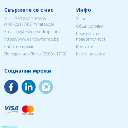
Свържете се с нас
Инфо
Тел:
+359 887 702 685
За нас
(
+40722117487
WhatsApp)
Общи условия
Email: bg@eshopwedrop.com
Политика за
https://www.eshopwedrop.bg
поверителност
Работно време:
Контакти
Понеделник - Петък 09:00 - 17:00
Карта на сайта
Социални мрежи