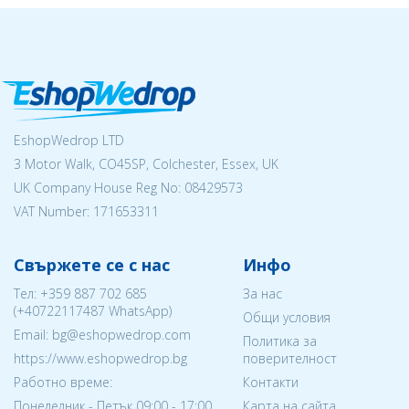
EshopWedrop LTD
3 Motor Walk, CO45SP, Colchester, Essex, UK
UK Company House Reg No:
08429573
VAT Number: 171653311
Свържете се с нас
Инфо
Тел:
+359 887 702 685
За нас
(
+40722117487
WhatsApp)
Общи условия
Email: bg@eshopwedrop.com
Политика за
https://www.eshopwedrop.bg
поверителност
Работно време:
Контакти
Понеделник - Петък 09:00 - 17:00
Карта на сайта