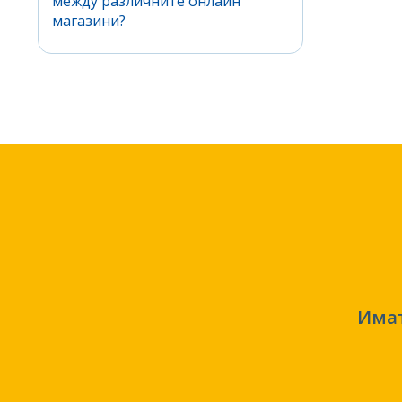
между различните онлайн
магазини?
Имат