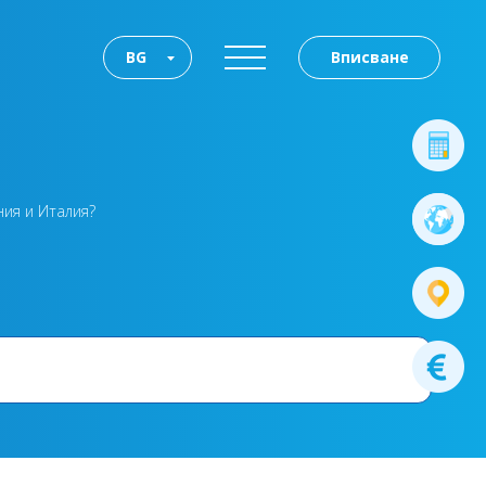
BG
Вписване
ния и Италия?