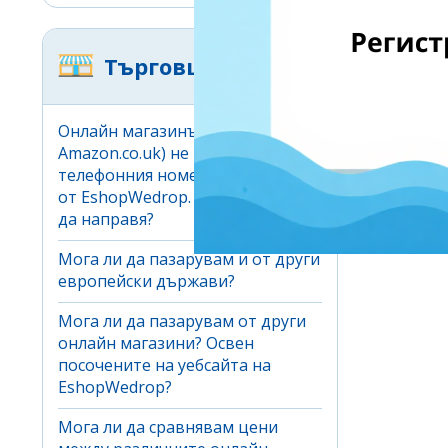
Търговци
Онлайн магазинът (Ebay.co.uk,
Amazon.co.uk) не приема
телефонния номер, предоставен
от EshopWedrop. Какво трябва
да направя?
Мога ли да пазарувам и от други
европейски държави?
Мога ли да пазарувам от други
онлайн магазини? Освен
посочените на уебсайта на
EshopWedrop?
Мога ли да сравнявам цени