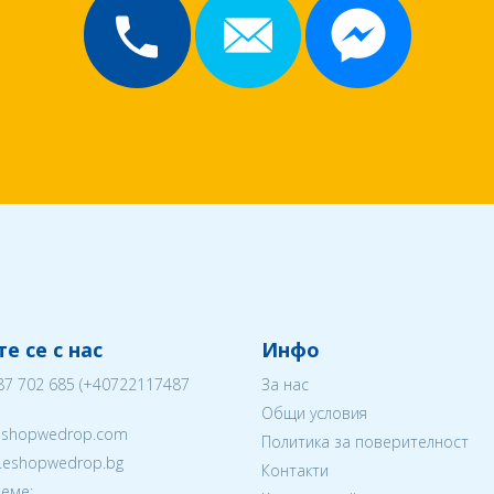
е се с нас
Инфо
87 702 685
(
+40722117487
За нас
Общи условия
eshopwedrop.com
Политика за поверителност
w.eshopwedrop.bg
Контакти
еме: