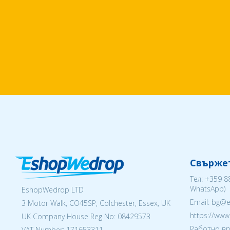
Свържет
Тел:
+359 8
WhatsApp)
EshopWedrop LTD
Email: bg@
3 Motor Walk, CO45SP, Colchester, Essex, UK
https://ww
UK Company House Reg No:
08429573
Работно вр
VAT Number: 171653311