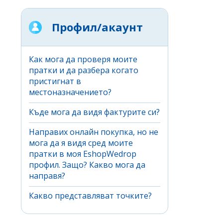
Профил/акаунт
Как мога да проверя моите
пратки и да разбера когато
пристигнат в
местоназначението?
Къде мога да видя фактурите си?
Направих онлайн покупка, но не
мога да я видя сред моите
пратки в моя EshopWedrop
профил. Защо? Какво мога да
направя?
Какво представляват точките?