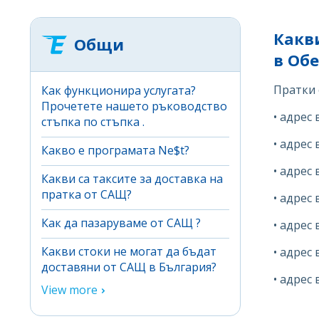
Какви
Общи
в Об
Пратки 
Как функционира услугата?
Прочетете нашето ръководство
• адрес 
стъпка по стъпка .
• адрес 
Какво е програмата Ne$t?
• адрес 
Какви са таксите за доставка на
пратка от САЩ?
• адрес 
Как да пазаруваме от САЩ ?
• адрес 
Какви стоки не могат да бъдат
• адрес 
доставяни от САЩ в България?
• адрес 
View more