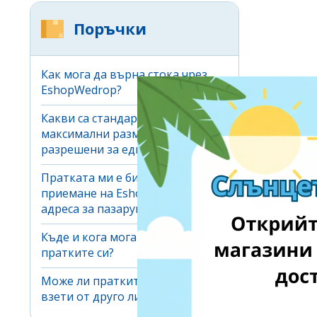
Поръчки
Как мога да върна стока чрез
EshopWedrop?
Какви са стандартните
максимални размери,
разрешени за една пратка?
Пратката ми е била отказана за
приемане на EshopWedrop
адреса за пазаруване. Защо?
Къде и кога мога да получа
пратките си?
Може ли пратките ми да бъдат
взети от друго лице?