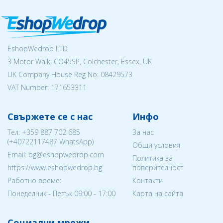
EshopWedrop LTD
3 Motor Walk, CO45SP, Colchester, Essex, UK
UK Company House Reg No:
08429573
VAT Number: 171653311
Свържете се с нас
Инфо
Тел:
+359 887 702 685
За нас
(
+40722117487
WhatsApp)
Общи условия
Email: bg@eshopwedrop.com
Политика за
https://www.eshopwedrop.bg
поверителност
Работно време:
Контакти
Понеделник - Петък 09:00 - 17:00
Карта на сайта
Социални мрежи